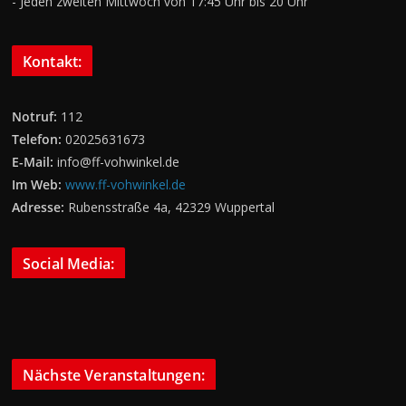
- Jeden zweiten Mittwoch von 17:45 Uhr bis 20 Uhr
Kontakt:
Notruf:
112
Telefon:
02025631673
E-Mail:
info@ff-vohwinkel.de
Im Web:
www.ff-vohwinkel.de
Adresse:
Rubensstraße 4a, 42329 Wuppertal
Social Media:
Nächste Veranstaltungen: