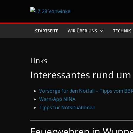
Zum
Inhalt
springen
STARTSEITE
WIR ÜBER UNS
TECHNIK
Links
Interessantes rund um
Vorsorge für den Notfall – Tipps vom BB
Warn-App NINA
Tipps für Notsituationen
Feuerwehren in Wupper